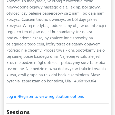
korzysc. To medytacja, w której z zalozenia rózne
niewygodne objawy naszego ciala, jak np. ból glowy,
otylosc, czy palenie papierosów sa z nami, bo daja nam
korzysc. Czasem trudno uwierzyc, ze ból daje jakies
korzysci. W tej medytacji oddzielamy objaw od intencji i
tego, co ten objaw daje. Uruchamiamy tez nasza
podswiadoma czesc, by znalezc inne sposoby na
osiagniecie tego celu, który teraz osiagamy objawem,
którego nie chcemy. Proces trwa 7 dni. Spotykamy sie o
tej samej porze kazdego dnia. Najlepiej w sali, ale jesli
ktos nie bedzie mógl dotrzec - polaczymy sie z ta osoba
tez online. Nie bedzie mozna dolaczyc w trakcie trwania
kursu, czyli grupa na te 7 dni bedzie zamknieta. Masz
pytania, zapraszam do kontaktu, Ula +48601150364
Log in/Register to view registration options
Sessions